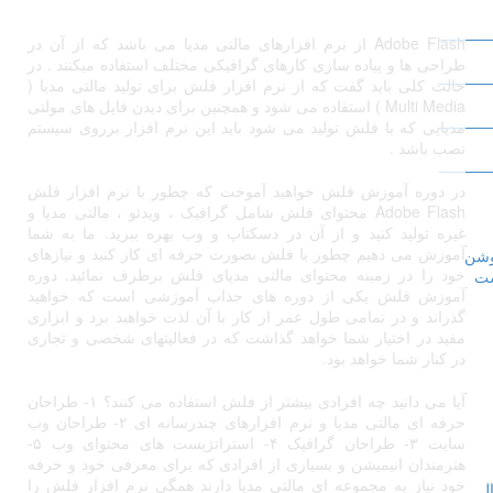
Adobe Flash از نرم افزارهای مالتی مدیا می باشد که از آن در
طراحی ها و پیاده سازی کارهای گرافیکی مختلف استفاده میکنند . در
حالت کلی باید گفت که از نرم افزار فلش برای تولید مالتی مدیا (
Multi Media ) استفاده می شود و همچنین برای دیدن فایل های مولتی
مدیایی که با فلش تولید می شود باید این نرم افزار برروی سیستم
نصب باشد .
در دوره آموزش فلش خواهید آموخت که چطور با نرم افزار فلش
Adobe Flash محتوای فلش شامل گرافیک ، ویدئو ، مالتی مدیا و
غیره تولید کنید و از آن در دسکتاپ و وب بهره ببرید. ما به شما
آموزش می دهیم چطور با فلش بصورت حرفه ای کار کنید و نیازهای
خود را در زمینه محتوای مالتی مدیای فلش برطرف نمائید. دوره
آموزش فلش یکی از دوره های جذاب آموزشی است که خواهید
گذراند و در تمامی طول عمر از کار با آن لذت خواهید برد و ابزاری
مفید در اختیار شما خواهد گذاشت که در فعالیتهای شخصی و تجاری
در کنار شما خواهد بود.
آیا می دانید چه افرادی بیشتر از فلش استفاده می کنند؟ ۱- طراحان
حرفه ای مالتی مدیا و نرم افزارهای چندرسانه ای ۲- طراحان وب
سایت ۳- طراحان گرافیک ۴- استراتژیست های محتوای وب ۵-
هنرمندان انیمیشن و بسیاری از افرادی که برای معرفی خود و حرفه
خود نیاز به مجموعه ای مالتی مدیا دارند همگی نرم افزار فلش را